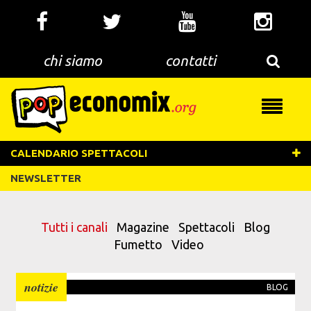
Salta
al
contenuto
principale
chi siamo
contatti
Toggle
navigati
CALENDARIO SPETTACOLI
NEWSLETTER
Tutti i canali
Magazine
Spettacoli
Blog
Fumetto
Video
notizie
BLOG