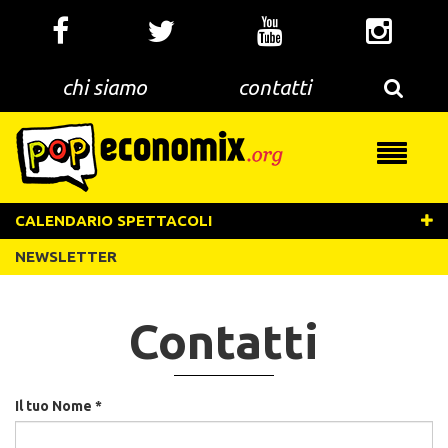
Salta
al
contenuto
principale
chi siamo
contatti
Toggle
navigati
CALENDARIO SPETTACOLI
NEWSLETTER
Contatti
Il tuo Nome
*