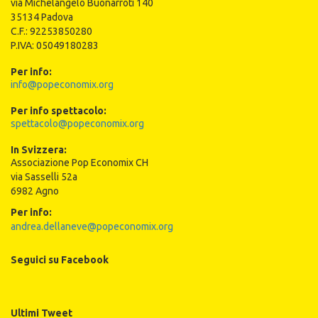
via Michelangelo Buonarroti 140
35134 Padova
C.F.: 92253850280
P.IVA: 05049180283
Per info:
info@popeconomix.org
Per info spettacolo:
spettacolo@popeconomix.org
In Svizzera:
Associazione Pop Economix CH
via Sasselli 52a
6982 Agno
Per info:
andrea.dellaneve@popeconomix.org
Seguici su Facebook
Ultimi Tweet