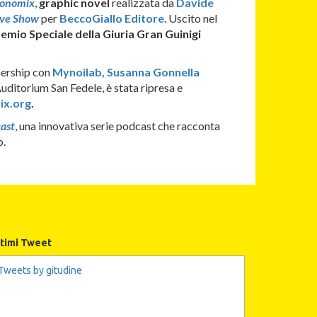
conomix
,
graphic novel
realizzata da
Davide
Ive Show
per
BeccoGiallo Editore
. Uscito nel
emio Speciale della Giuria Gran Guinigi
tnership con
Mynoilab, Susanna Gonnella
uditorium San Fedele, è stata ripresa e
x.org
.
ast
, una innovativa serie podcast che racconta
o.
ltimi Tweet
Tweets by gitudine