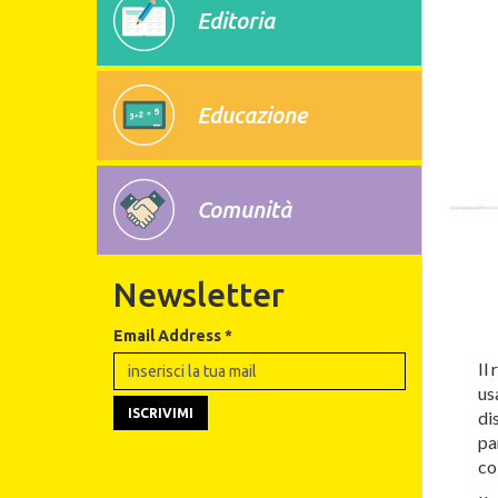
Editoria
Educazione
Comunità
Newsletter
Email Address
*
Il
us
di
pa
co