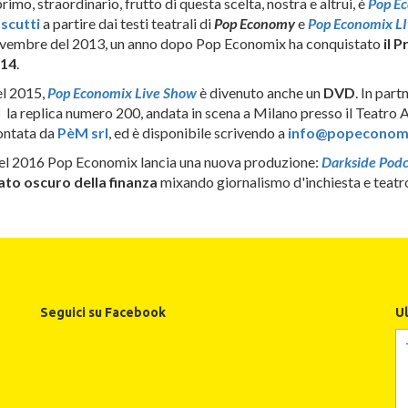
 primo, straordinario, frutto di questa scelta, nostra e altrui, è
Pop E
scutti
a partire dai testi teatrali di
Pop Economy
e
Pop Economix L
vembre del 2013, un anno dopo Pop Economix ha conquistato
il
Pr
14
.
l 2015,
Pop Economix Live Show
è divenuto anche un
DVD
. In par
l
la replica numero 200, andata in scena a Milano presso il Teatro A
ntata da
PèM srl
, ed è disponibile scrivendo a
info@popeconomi
l 2016 Pop Economix lancia una nuova produzione:
Darkside Podc
 lato oscuro della finanza
mixando giornalismo d'inchiesta e teatr
Seguici su Facebook
U