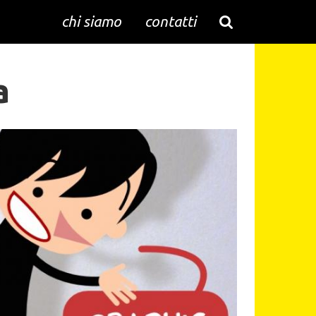
chi siamo
contatti
a