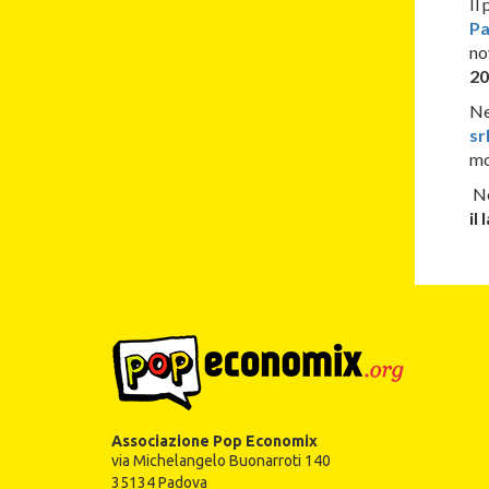
Il
Pa
no
20
Ne
sr
mo
Ne
il
Associazione Pop Economix
via Michelangelo Buonarroti 140
35134 Padova