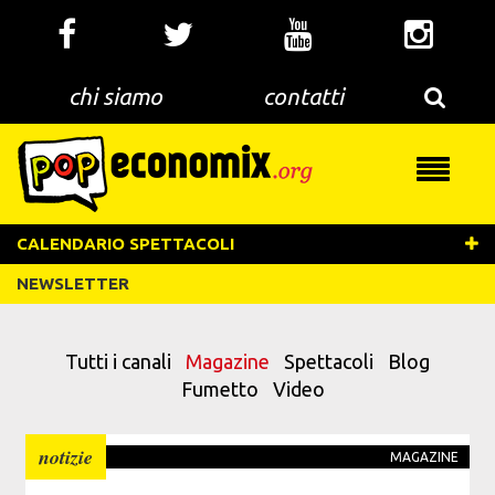
Salta
al
contenuto
principale
chi siamo
contatti
Toggle
navigati
CALENDARIO SPETTACOLI
NEWSLETTER
Tutti i canali
Magazine
Spettacoli
Blog
Fumetto
Video
notizie
MAGAZINE