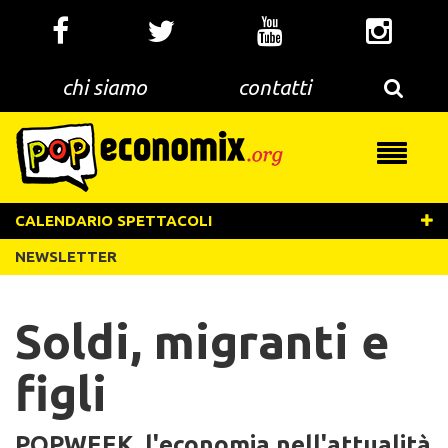
Salta
al
contenuto
principale
chi siamo
contatti
Toggle
navigati
CALENDARIO SPETTACOLI
NEWSLETTER
Soldi, migranti e
figli
POPWEEK, l'economia nell'attualità