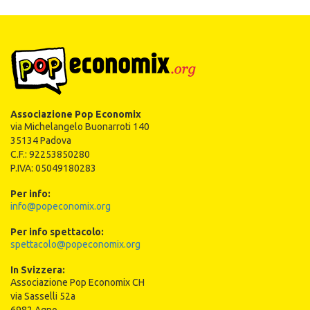
Associazione Pop Economix
via Michelangelo Buonarroti 140
35134 Padova
C.F.: 92253850280
P.IVA: 05049180283
Per info:
info@popeconomix.org
Per info spettacolo:
spettacolo@popeconomix.org
In Svizzera:
Associazione Pop Economix CH
via Sasselli 52a
6982 Agno