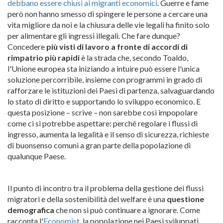
debbano essere chiusi ai migranti economici
. Guerre e fame
però non hanno smesso di spingere le persone a cercare una
vita migliore da noi e la chiusura delle vie legali ha finito solo
per alimentare gli ingressi illegali. Che fare dunque?
Concedere
più visti di lavoro a fronte di accordi di
rimpatrio più rapidi
è la strada che, secondo Toaldo,
l'Unione europea sta iniziando a intuire può essere l'unica
soluzione percorribile, insieme con programmi in grado di
rafforzare le istituzioni dei Paesi di partenza, salvaguardando
lo stato di diritto e supportando lo sviluppo economico. E
questa posizione – scrive – non sarebbe così impopolare
come ci si potrebbe aspettare: perché regolare i flussi di
ingresso, aumenta la legalità e il senso di sicurezza, richieste
di buonsenso comuni a gran parte della popolazione di
qualunque Paese.
Il punto di incontro tra il problema della gestione dei flussi
migratori e della sostenibilità del welfare è una
questione
demografica
che non si può continuare a ignorare. Come
racconta l'
Economist
, la popolazione nei Paesi sviluppati