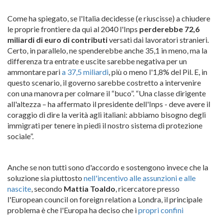
Come ha spiegato, se l'Italia decidesse (e riuscisse) a chiudere
le proprie frontiere da qui al 2040 l'Inps
perderebbe 72,6
miliardi di euro di contributi
versati dai lavoratori stranieri.
Certo, in parallelo, ne spenderebbe anche 35,1 in meno, ma la
differenza tra entrate e uscite sarebbe negativa per un
ammontare pari
a 37,5 miliardi
, più o meno l'1,8% del Pil. E, in
questo scenario, il governo sarebbe costretto a intervenire
con una manovra per colmare il “buco”. “Una classe dirigente
all'altezza – ha affermato il presidente dell'Inps - deve avere il
coraggio di dire la verità agli italiani: abbiamo bisogno degli
immigrati per tenere in piedi il nostro sistema di protezione
sociale”.
Anche se non tutti sono d'accordo e sostengono invece che la
soluzione sia piuttosto
nell'incentivo alle assunzioni e alle
nascite
, secondo
Mattia Toaldo
, ricercatore presso
l'European council on foreign relation a Londra, il principale
problema è che l'Europa ha deciso che i
propri confini