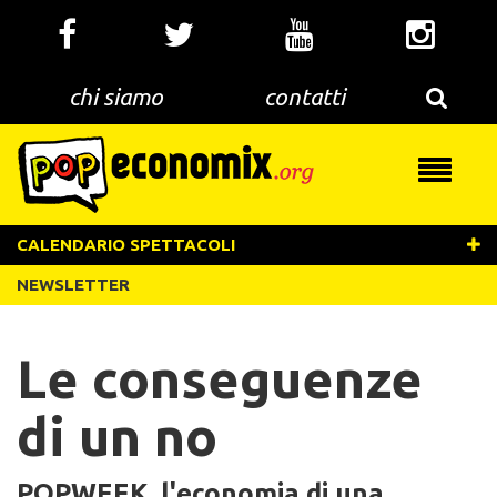
Salta
al
contenuto
principale
chi siamo
contatti
Toggle
navigati
CALENDARIO SPETTACOLI
NEWSLETTER
Le conseguenze
di un no
POPWEEK, l'economia di una