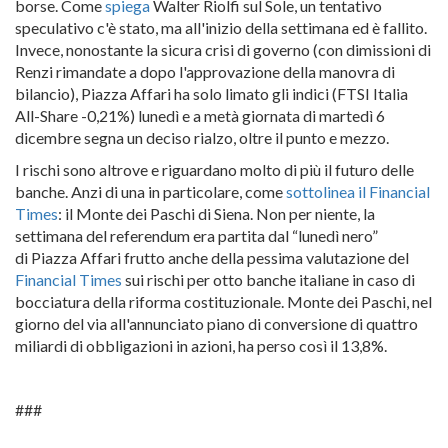
borse. Come
spiega
Walter Riolfi sul Sole, un tentativo
speculativo c'è stato, ma all'inizio della settimana ed è fallito.
Invece, nonostante la sicura crisi di governo (con dimissioni di
Renzi rimandate a dopo l'approvazione della manovra di
bilancio), Piazza Affari ha solo limato gli indici (FTSI Italia
All-Share -0,21%) lunedì e a metà giornata di martedì 6
dicembre segna un deciso rialzo, oltre il punto e mezzo.
I rischi sono altrove e riguardano molto di più il futuro delle
banche. Anzi di una in particolare, come
sottolinea il Financial
Times
: il Monte dei Paschi di Siena. Non per niente, la
settimana del referendum era partita dal “lunedì nero”
di Piazza Affari frutto anche della pessima valutazione del
Financial Times
sui rischi per otto banche italiane in caso di
bocciatura della riforma costituzionale. Monte dei Paschi, nel
giorno del via all'annunciato piano di conversione di quattro
miliardi di obbligazioni in azioni, ha perso così il 13,8%.
###