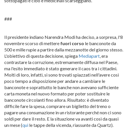
sottopagati e cibo e medicinali scarseggiano.
###
Il presidente indiano Narendra Modi ha deciso, a sorpresa, l'8
novembre scorso di mettere
fuori corso
le banconote da
500 e mille rupie a partire dalla mezzanotte del giorno stesso.
L'obiettivo di questa decisione, spiega
Mediapart
, era
contrastare la corruzione, estremamente diffusa nel Paese,
ma l'esito immediato è stato generare il caos tra i cittadini.
Molti di loro, infatti, si sono trovati spiazzati nell'avere così
poco tempo a disposizione per andare a cambiare le
banconote e soprattutto le banche non avevano sufficiente
carta moneta nel nuovo formato per poter sostituire le
banconote circolanti fino allora. Risultato: è diventato
difficile fare la spesa, comprare un biglietto del treno o
pagare una consumazione in un ristorante perché non ci sono
soldi per dare il resto. E la situazione va avanti così da quasi
un mese (
qui
le tappe della vicenda, riassunte da Quartz).