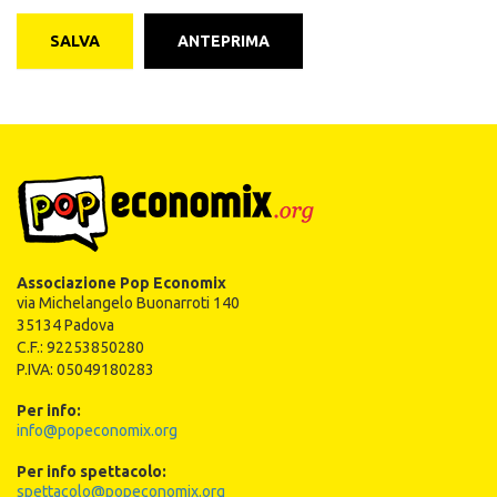
SALVA
ANTEPRIMA
Associazione Pop Economix
via Michelangelo Buonarroti 140
35134 Padova
C.F.: 92253850280
P.IVA: 05049180283
Per info:
info@popeconomix.org
Per info spettacolo:
spettacolo@popeconomix.org