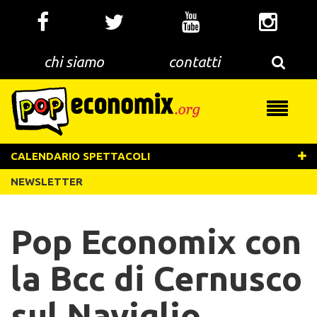
Salta
al
contenuto
principale
chi siamo
contatti
Toggle
navigati
CALENDARIO SPETTACOLI
NEWSLETTER
Pop Economix con
la Bcc di Cernusco
sul Naviglio