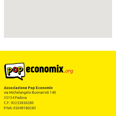
Associazione Pop Economix
via Michelangelo Buonarroti 140
35134 Padova
C.F.: 92253850280
P.IVA: 05049180283