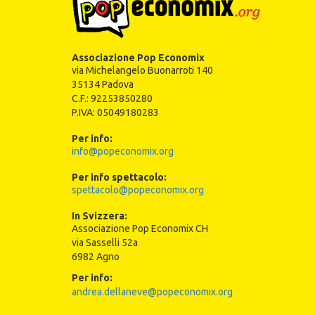
Associazione Pop Economix
via Michelangelo Buonarroti 140
35134 Padova
C.F.: 92253850280
P.IVA: 05049180283
Per info:
info@popeconomix.org
Per info spettacolo:
spettacolo@popeconomix.org
In Svizzera:
Associazione Pop Economix CH
via Sasselli 52a
6982 Agno
Per info:
andrea.dellaneve@popeconomix.org