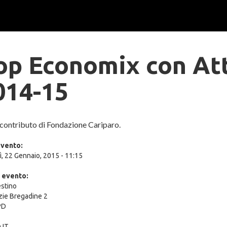
op Economix con At
014-15
 contributo di Fondazione Cariparo.
evento:
ì, 22 Gennaio, 2015 - 11:15
 evento:
estino
azie Bregadine 2
PD
 IT