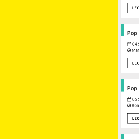
LE
Pop 
04 
Mart
LE
Pop 
05 
Roma
LE