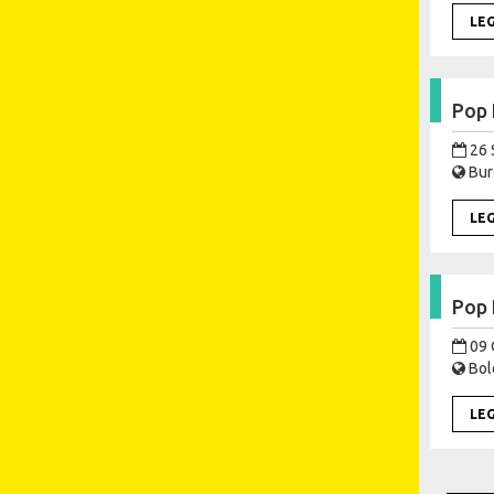
LE
Pop 
26 
Burc
LE
Pop 
09 
Bol
LE