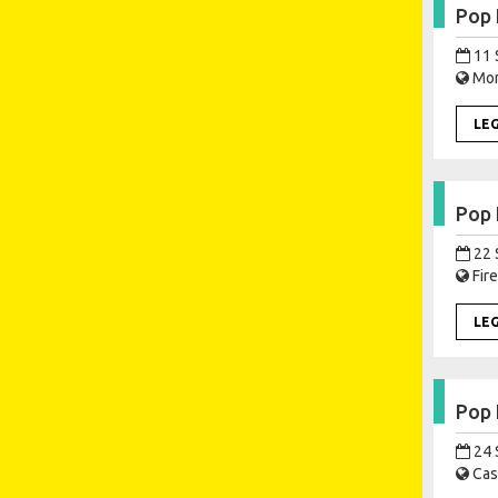
Pop 
11 
Mont
LE
Pop 
22 
Fire
LE
Pop 
24 
Cast