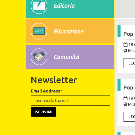
Editoria
Educazione
Pop 
18 
Mila
Comunità
LE
Newsletter
Pop 
Email Address
*
19 
Mila
LE