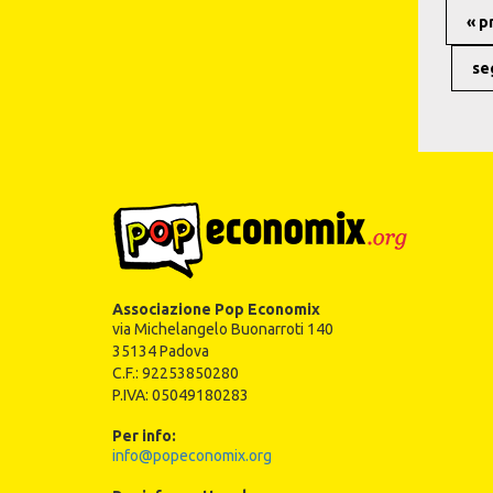
« p
se
Associazione Pop Economix
via Michelangelo Buonarroti 140
35134 Padova
C.F.: 92253850280
P.IVA: 05049180283
Per info:
info@popeconomix.org