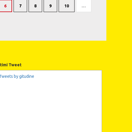
6
7
8
9
10
…
ltimi Tweet
Tweets by gitudine