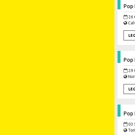
Pop 
26 
Calv
LE
Pop 
29 
Nona
LE
Pop 
03 
Tori