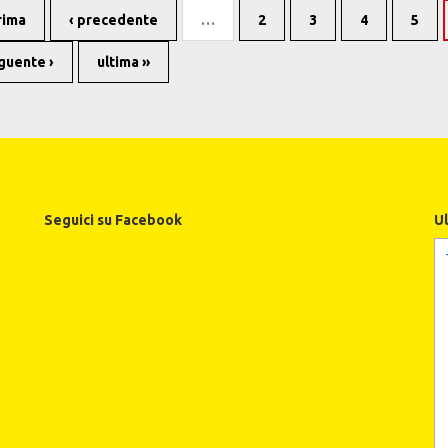
rima
‹ precedente
…
2
3
4
5
guente ›
ultima »
Seguici su Facebook
U